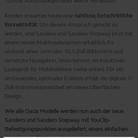
120 mit Automatikgetriebe) weiter verbessert.
Kunden erwarten heute eine
nahtlose, fortschrittliche
Konnektivität
. Um diesem Anspruch gerecht zu
werden, sind Sandero und Sandero Stepway jetzt mit
einem neuen Multimediasystem erhältlich. Es
umfasst einen zentralen 10,1-Zoll-Bildschirm und
vernetzte Navigation, hinzu kommt ein induktives
Ladegerät für Mobiltelefone (siehe unten). Für ein
umfassendes, optimales Erlebnis erhält die digitale 7-
Zoll-Instrumenteneinheit ein neues Oberflächen-
Design.
Wie alle Dacia Modelle werden nun auch der neue
Sandero und Sandero Stepway mit YouClip-
Befestigungspunkten ausgeliefert, einem einfachen