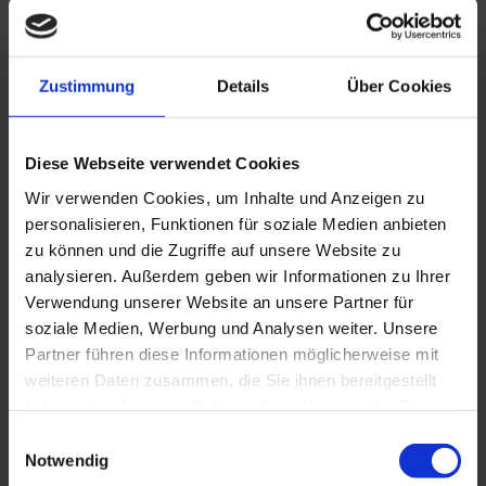
und cleveren System,
mit dem sich eine Vielzahl von
Zubehörteilen an verschiedenen Stellen im
Fahrgastraum praktisch und robust befestigen
Zustimmung
Details
Über Cookies
lassen.
Sandero und Sandero Stepway werden serienmäßig
Diese Webseite verwendet Cookies
mit drei YouClip-Befestigungspunkten ausgeliefert
,
Wir verwenden Cookies, um Inhalte und Anzeigen zu
einem am Armaturenbrett, einem an der Rückseite
personalisieren, Funktionen für soziale Medien anbieten
der Mittelkonsole und einem weiteren
zu können und die Zugriffe auf unsere Website zu
Befestigungspunkt an der Innenseite der Heckklappe.
analysieren. Außerdem geben wir Informationen zu Ihrer
Verwendung unserer Website an unsere Partner für
Die Befestigungspunkte können für einen Tablet-
soziale Medien, Werbung und Analysen weiter. Unsere
Partner führen diese Informationen möglicherweise mit
Halter, eine Aufbewahrungstasche, einen
weiteren Daten zusammen, die Sie ihnen bereitgestellt
Handyhalter, einen Kleiderbügel usw. verwendet
haben oder die sie im Rahmen Ihrer Nutzung der Dienste
werden.
Zwei neue YouClip-kompatible Zubehörteile
gesammelt haben.
E
sind jetzt auch über das Dacia Händlernetz erhältlich
:
Notwendig
i
ein Brillenetui und eine Einkaufstasche.